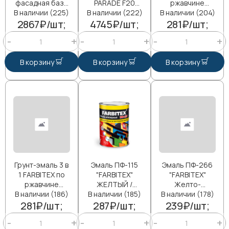
фасадная база
PARADE F20
ржавчине
В наличии (225)
С, 13 кг
В наличии (222)
фасад база А
В наличии (204)
графит 7024
2867₽/шт;
4745₽/шт;
9л
281₽/шт;
0,8 кг
В корзину
В корзину
В корзину
Грунт-эмаль 3 в
Эмаль ПФ-115
Эмаль ПФ-266
1 FARBITEX по
"FARBITEX"
"FARBITEX"
ржавчине
ЖЕЛТЫЙ /
Желто-
В наличии (186)
светло-серый
В наличии (185)
0,8кг/
В наличии (178)
коричневый /
281₽/шт;
7004 0,8 кг
287₽/шт;
239₽/шт;
0,8кг/