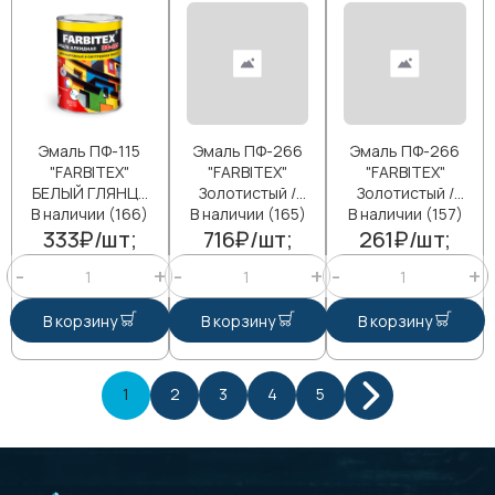
Эмаль ПФ-115
Эмаль ПФ-266
Эмаль ПФ-266
"FARBITEX"
"FARBITEX"
"FARBITEX"
БЕЛЫЙ ГЛЯНЦ,/
Золотистый /
Золотистый /
В наличии (166)
0,8кг/
В наличии (165)
2,7кг/
В наличии (157)
0,8кг/
333₽/шт;
716₽/шт;
261₽/шт;
В корзину
В корзину
В корзину
1
2
3
4
5