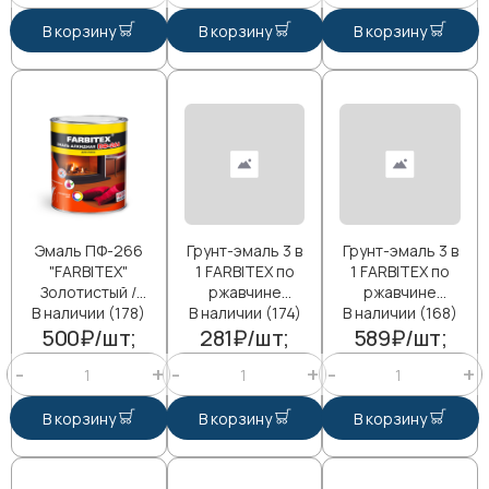
В корзину
В корзину
В корзину
Эмаль ПФ-266
Грунт-эмаль 3 в
Грунт-эмаль 3 в
"FARBITEX"
1 FARBITEX по
1 FARBITEX по
Золотистый /
ржавчине
ржавчине
В наличии (178)
1,8кг/
В наличии (174)
серый 0,8 кг
В наличии (168)
серый 1,8 кг
500₽/шт;
281₽/шт;
589₽/шт;
В корзину
В корзину
В корзину