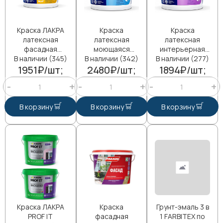
Краска ЛАКРА
Краска
Краска
латексная
латексная
латексная
фасадная
моющаяся
интерьерная
В наличии (345)
Белый 14кг Л-С
В наличии (342)
Лакра 14кг
В наличии (277)
влагостойкая
1951₽/шт;
2480₽/шт;
1894₽/шт;
Лакра 14кг
В корзину
В корзину
В корзину
Краска ЛАКРА
Краска
Грунт-эмаль 3 в
PROF IT
фасадная
1 FARBITEX по