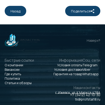
Назад
Поделиться
Наверх
Быстрые ссылки
Информация
Соц. сети
О компании
Условия оплаты
Telegram
Вакансии
Условия доставки
Viber
Где купить
Гарантия на товар
Whatsapp
Политика
Статьи и обзоры
Наши контакты
г. Ижевск, ул. К.Маркса 428А
+7 (3412) 42-10-30
tk@profstal18.ru