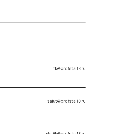
tk@profstal18.ru
salut@profstal18.ru
vladik@profstal18.ru