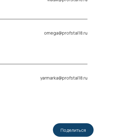
omega@profstal18.ru
yarmarka@profstal18.ru
Поделиться