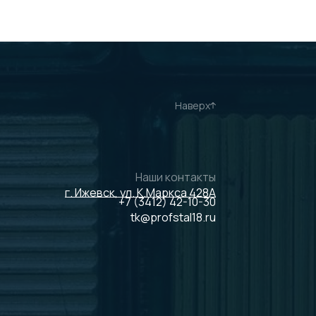
Наверх
Наши контакты
г. Ижевск, ул. К.Маркса 428А
+7 (3412) 42-10-30
tk@profstal18.ru