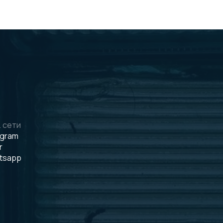
 сети
egram
r
tsapp