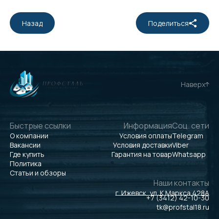
Назад
Поделиться
Наверх
Быстрые ссылки
Информация
Соц. сети
О компании
Условия оплаты
Telegram
Вакансии
Условия доставки
Viber
Где купить
Гарантия на товар
Whatsapp
Политика
Статьи и обзоры
Наши контакты
г. Ижевск, ул. К.Маркса 428А
+7 (3412) 42-10-30
tk@profstal18.ru