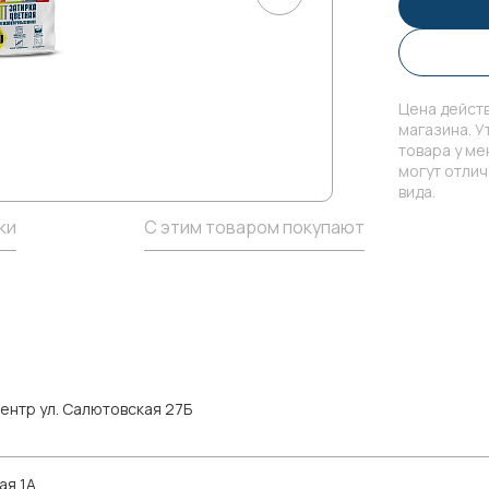
Цена действ
магазина. У
товара у м
могут отли
вида.
ки
С этим товаром покупают
ентр ул. Салютовская 27Б
ая 1А