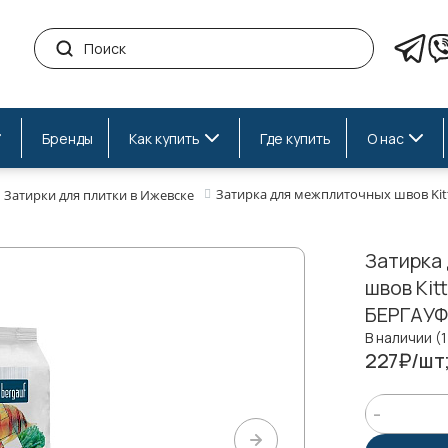
Бренды
Как купить
Где купить
О нас
Затирка для межплиточных швов Kitt
Затирки для плитки в Ижевске
Затирка
швов Kit
БЕРГАУФ
В наличии (1
227₽/шт