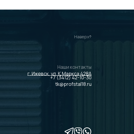
Наверх
Наши контакты
г. Ижевск, ул. К.Маркса 428А
+7 (3412) 42-10-30
tk@profstal18.ru