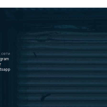
 сети
egram
r
tsapp