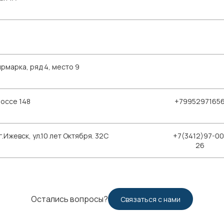
рмарка, ряд 4, место 9
шоссе 148
+7995297165
Ижевск, ул.10 лет Октября. 32С
+7(3412)97-00
26
Остались вопросы?
Связаться с нами