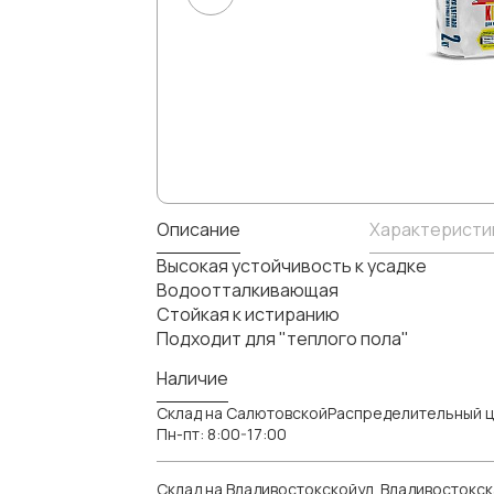
Описание
Характеристи
Высокая устойчивость к усадке
Водоотталкивающая
Стойкая к истиранию
Подходит для "теплого пола"
Наличие
Склад на СалютовскойРаспределительный ц
Пн-пт: 8:00-17:00
Склад на Владивостокскойул. Владивостокск