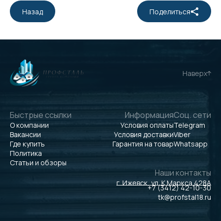
Назад
Поделиться
Наверх
Быстрые ссылки
Информация
Соц. сети
О компании
Условия оплаты
Telegram
Вакансии
Условия доставки
Viber
Где купить
Гарантия на товар
Whatsapp
Политика
Статьи и обзоры
Наши контакты
г. Ижевск, ул. К.Маркса 428А
+7 (3412) 42-10-30
tk@profstal18.ru