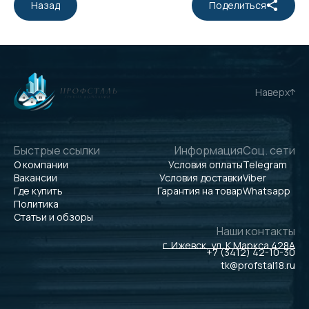
Назад
Поделиться
Наверх
Быстрые ссылки
Информация
Соц. сети
О компании
Условия оплаты
Telegram
Вакансии
Условия доставки
Viber
Где купить
Гарантия на товар
Whatsapp
Политика
Статьи и обзоры
Наши контакты
г. Ижевск, ул. К.Маркса 428А
+7 (3412) 42-10-30
tk@profstal18.ru