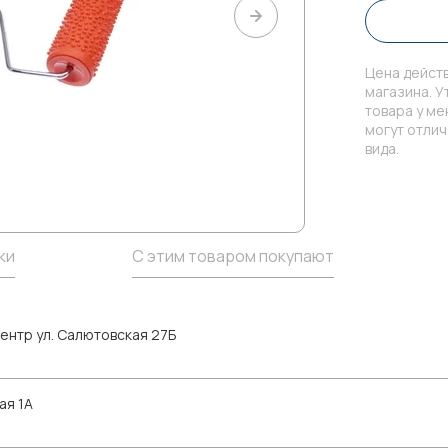
Цена действ
магазина. У
товара у м
могут отли
вида.
ки
С этим товаром покупают
ентр ул. Салютовская 27Б
ая 1А