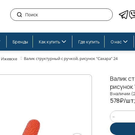
Бренды
Как купить
Где купить
О нас
Валик структурный с ручкой, рисунок "Сахара" 24
 Ижевске
Валик ст
рисунок 
В наличии (
578₽/шт