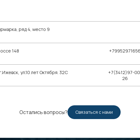
рмарка, ряд 4, место 9
шоссе 148
+7995297165
Ижевск, ул.10 лет Октября. 32С
+7(3412)97-00
26
Остались вопросы?
Связаться с нами