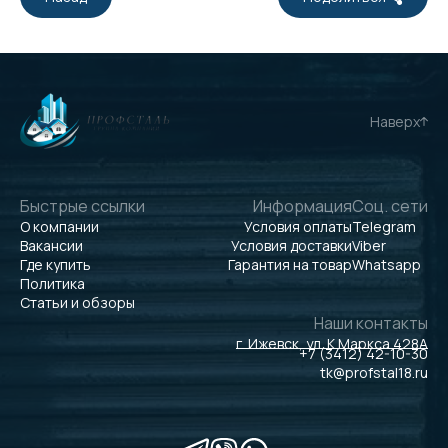
Наверх
Быстрые ссылки
Информация
Соц. сети
О компании
Условия оплаты
Telegram
Вакансии
Условия доставки
Viber
Где купить
Гарантия на товар
Whatsapp
Политика
Статьи и обзоры
Наши контакты
г. Ижевск, ул. К.Маркса 428А
+7 (3412) 42-10-30
tk@profstal18.ru