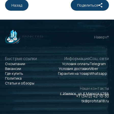
Назад
Поделиться
Наверх
Быстрые ссылки
Информация
Соц. сети
О компании
Условия оплаты
Telegram
Вакансии
Условия доставки
Viber
Где купить
Гарантия на товар
Whatsapp
Политика
Статьи и обзоры
Наши контакты
г. Ижевск, ул. К.Маркса 428А
+7 (3412) 42-10-30
tk@profstal18.ru