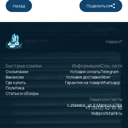
Назад
Поделиться
Наверх
Быстрые ссылки
Информация
Соц. сети
О компании
Условия оплаты
Telegram
Вакансии
Условия доставки
Viber
Где купить
Гарантия на товар
Whatsapp
Политика
Статьи и обзоры
Наши контакты
г. Ижевск, ул. К.Маркса 428А
+7 (3412) 42-10-30
tk@profstal18.ru