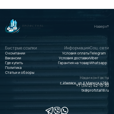
Наверх
Быстрые ссылки
Информация
Соц. сети
О компании
Условия оплаты
Telegram
Вакансии
Условия доставки
Viber
Где купить
Гарантия на товар
Whatsapp
Политика
Статьи и обзоры
Наши контакты
г. Ижевск, ул. К.Маркса 428А
+7 (3412) 42-10-30
tk@profstal18.ru