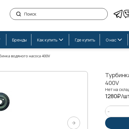
Бренды
Как купить
Где купить
О нас
бинка водяного насоса 400V
Турбинк
400V
Нет на скла
1280₽/ш