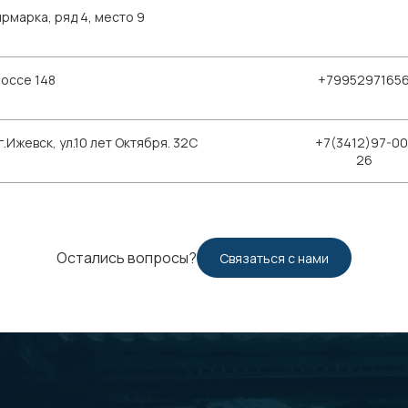
рмарка, ряд 4, место 9
шоссе 148
+7995297165
Ижевск, ул.10 лет Октября. 32С
+7(3412)97-00
26
Остались вопросы?
Связаться с нами