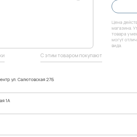
Цена действ
магазина. У
товара у м
могут отли
вида.
ки
С этим товаром покупают
ентр ул. Салютовская 27Б
ая 1А