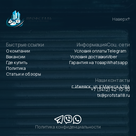
Наверх
Быстрые ссылки
Информация
Соц. сети
О компании
Условия оплаты
Telegram
Вакансии
Условия доставки
Viber
Где купить
Гарантия на товар
Whatsapp
Политика
Статьи и обзоры
Наши контакты
г. Ижевск, ул. К.Маркса 428А
+7 (3412) 42-10-30
tk@profstal18.ru
Политика конфиденциальности