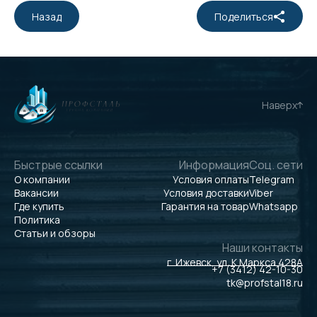
Назад
Поделиться
Наверх
Быстрые ссылки
Информация
Соц. сети
О компании
Условия оплаты
Telegram
Вакансии
Условия доставки
Viber
Где купить
Гарантия на товар
Whatsapp
Политика
Статьи и обзоры
Наши контакты
г. Ижевск, ул. К.Маркса 428А
+7 (3412) 42-10-30
tk@profstal18.ru