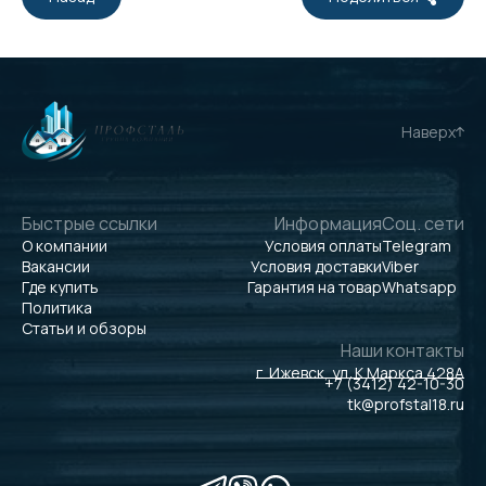
Наверх
Быстрые ссылки
Информация
Соц. сети
О компании
Условия оплаты
Telegram
Вакансии
Условия доставки
Viber
Где купить
Гарантия на товар
Whatsapp
Политика
Статьи и обзоры
Наши контакты
г. Ижевск, ул. К.Маркса 428А
+7 (3412) 42-10-30
tk@profstal18.ru