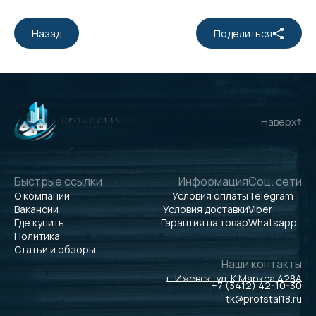
Назад
Поделиться
Наверх
Быстрые ссылки
Информация
Соц. сети
О компании
Условия оплаты
Telegram
Вакансии
Условия доставки
Viber
Где купить
Гарантия на товар
Whatsapp
Политика
Статьи и обзоры
Наши контакты
г. Ижевск, ул. К.Маркса 428А
+7 (3412) 42-10-30
tk@profstal18.ru