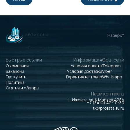
Наверх
Быстрые ссылки
Информация
Соц. сети
О компании
Условия оплаты
Telegram
Вакансии
Условия доставки
Viber
Где купить
Гарантия на товар
Whatsapp
Политика
Статьи и обзоры
Наши контакты
г. Ижевск, ул. К.Маркса 428А
+7 (3412) 42-10-30
tk@profstal18.ru