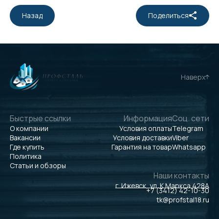
Назад
Поделиться
Наверх
Быстрые ссылки
Информация
Соц. сети
О компании
Условия оплаты
Telegram
Вакансии
Условия доставки
Viber
Где купить
Гарантия на товар
Whatsapp
Политика
Статьи и обзоры
Наши контакты
г. Ижевск, ул. К.Маркса 428А
+7 (3412) 42-10-30
tk@profstal18.ru