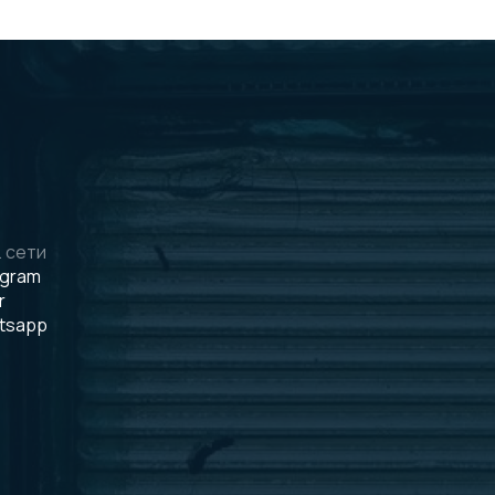
 сети
egram
r
tsapp