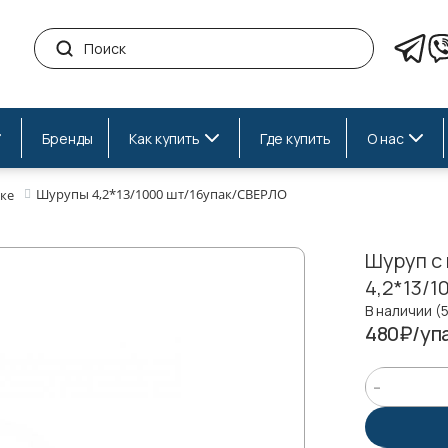
Бренды
Как купить
Где купить
О нас
Шурупы 4,2*13/1000 шт/16упак/СВЕРЛО
ке
Шуруп с
4,2*13/1
В наличии (
480₽/упа