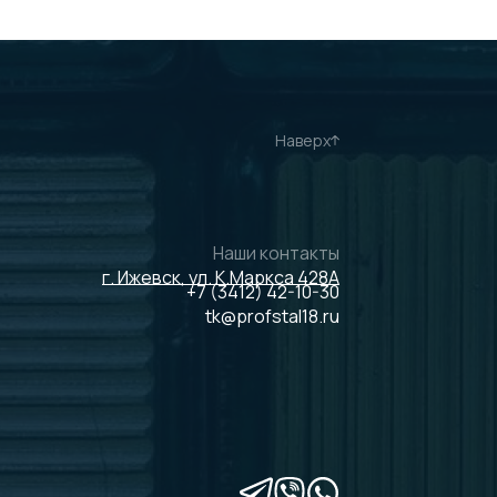
Наверх
Наши контакты
г. Ижевск, ул. К.Маркса 428А
+7 (3412) 42-10-30
tk@profstal18.ru