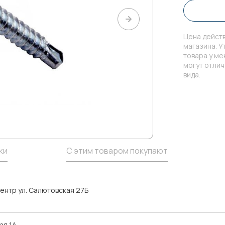
Цена действ
магазина. У
товара у м
могут отли
вида.
ки
С этим товаром покупают
ентр ул. Салютовская 27Б
ая 1А