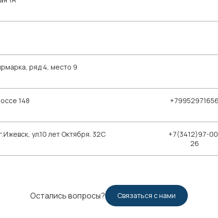
рмарка, ряд 4, место 9
шоссе 148
+7995297165
Ижевск, ул.10 лет Октября. 32С
+7(3412)97-00
26
Остались вопросы?
Связаться с нами