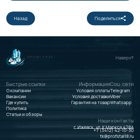
Назад
Поделиться
Наверх
Быстрые ссылки
Информация
Соц. сети
О компании
Условия оплаты
Telegram
Вакансии
Условия доставки
Viber
Где купить
Гарантия на товар
Whatsapp
Политика
Статьи и обзоры
Наши контакты
г. Ижевск, ул. К.Маркса 428А
+7 (3412) 42-10-30
tk@profstal18.ru