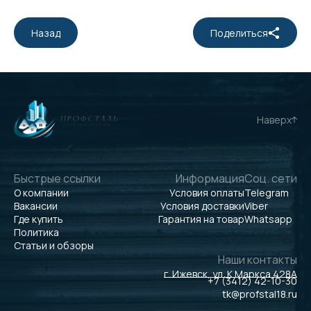
Назад
Поделиться
Наверх
Быстрые ссылки
Информация
Соц. сети
О компании
Условия оплаты
Telegram
Вакансии
Условия доставки
Viber
Где купить
Гарантия на товар
Whatsapp
Политика
Статьи и обзоры
Наши контакты
г. Ижевск, ул. К.Маркса 428А
+7 (3412) 42-10-30
tk@profstal18.ru