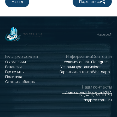
Назад
Поделиться
Наверх
Быстрые ссылки
Информация
Соц. сети
О компании
Условия оплаты
Telegram
Вакансии
Условия доставки
Viber
Где купить
Гарантия на товар
Whatsapp
Политика
Статьи и обзоры
Наши контакты
г. Ижевск, ул. К.Маркса 428А
+7 (3412) 42-10-30
tk@profstal18.ru