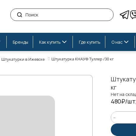
Бренды
Как купить
Где купить
О нас
Штукатурка КНАУФ Туллер /30 кг
Штукатурки в Ижевске
Штукату
кг
Нет на скла
480₽/шт