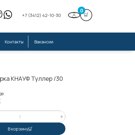
0
+7 (3412) 42-10-30
Контакты
Вакансии
рка КНАУФ Туллер /30
де
;
В корзину