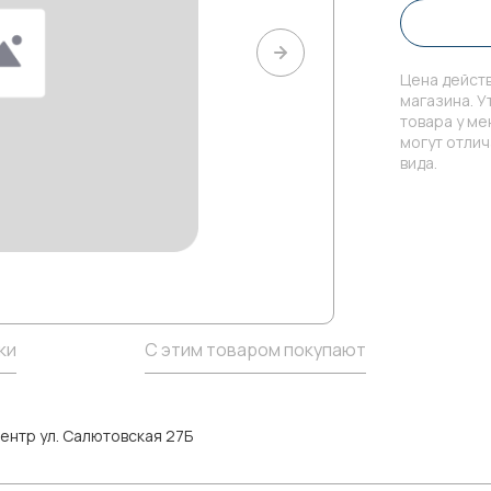
Цена действ
магазина. У
товара у м
могут отли
вида.
ки
С этим товаром покупают
ентр ул. Салютовская 27Б