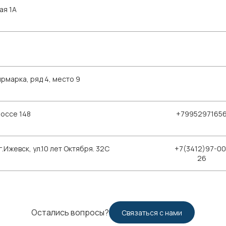
ая 1А
рмарка, ряд 4, место 9
шоссе 148
+7995297165
Ижевск, ул.10 лет Октября. 32С
+7(3412)97-00
26
Остались вопросы?
Связаться с нами