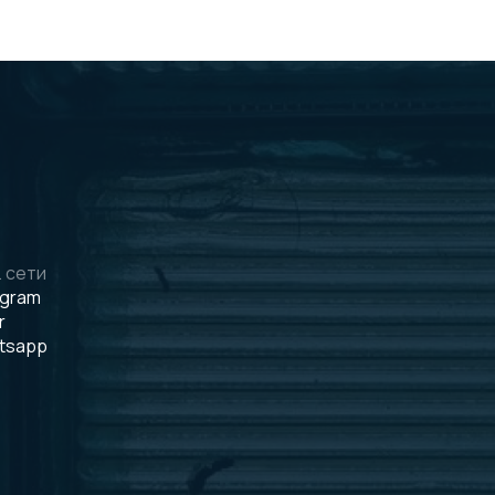
 сети
egram
r
tsapp