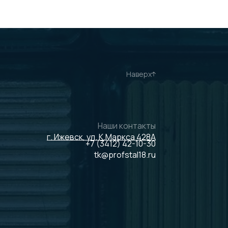
Наверх
Наши контакты
г. Ижевск, ул. К.Маркса 428А
+7 (3412) 42-10-30
tk@profstal18.ru