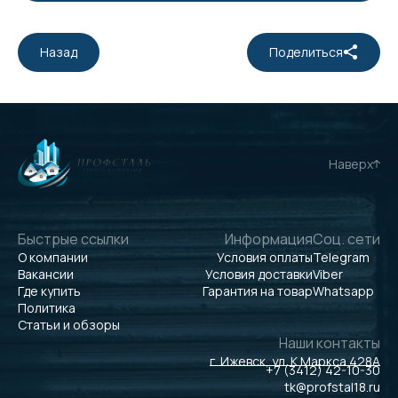
Назад
Поделиться
Наверх
Быстрые ссылки
Информация
Соц. сети
О компании
Условия оплаты
Telegram
Вакансии
Условия доставки
Viber
Где купить
Гарантия на товар
Whatsapp
Политика
Статьи и обзоры
Наши контакты
г. Ижевск, ул. К.Маркса 428А
+7 (3412) 42-10-30
tk@profstal18.ru