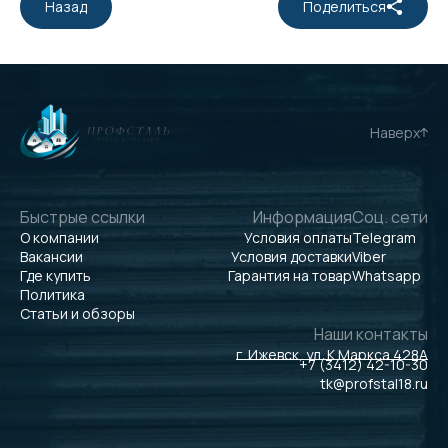
Назад
Поделиться
Наверх
Быстрые ссылки
Информация
Соц. сети
О компании
Условия оплаты
Telegram
Вакансии
Условия доставки
Viber
Где купить
Гарантия на товар
Whatsapp
Политика
Статьи и обзоры
Наши контакты
г. Ижевск, ул. К.Маркса 428А
+7 (3412) 42-10-30
tk@profstal18.ru