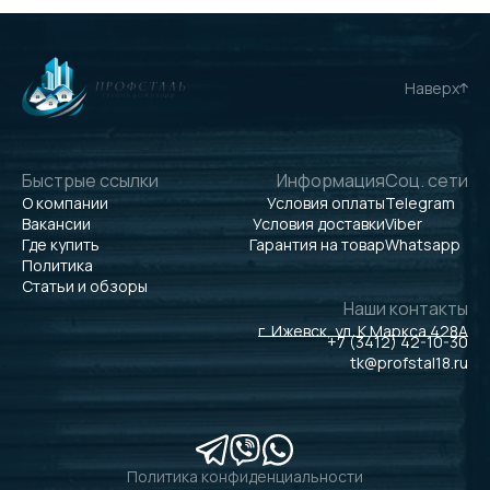
Наверх
Быстрые ссылки
Информация
Соц. сети
О компании
Условия оплаты
Telegram
Вакансии
Условия доставки
Viber
Где купить
Гарантия на товар
Whatsapp
Политика
Статьи и обзоры
Наши контакты
г. Ижевск, ул. К.Маркса 428А
+7 (3412) 42-10-30
tk@profstal18.ru
Политика конфиденциальности