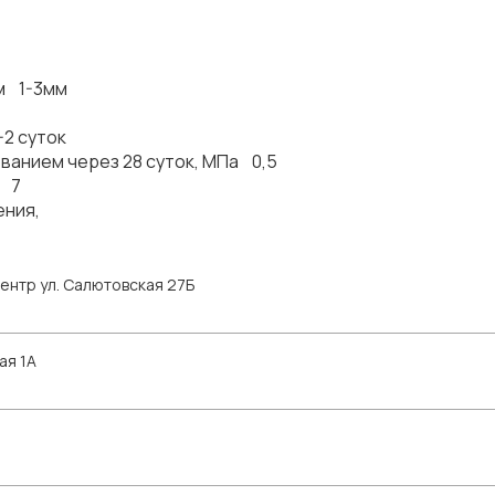
м 1-3мм
-2 суток
ванием через 28 суток, МПа 0,5
к 7
ения,
ентр ул. Салютовская 27Б
ая 1А