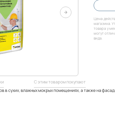
Цена действ
магазина. У
товара у м
могут отли
вида.
ки
С этим товаром покупают
в в сухих, влажных мокрых помещениях, а также на фасад
ая