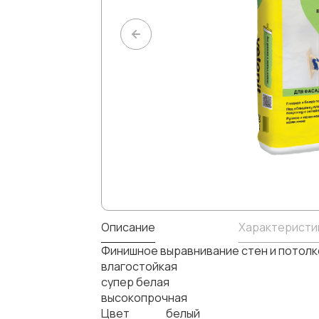
Описание
Характеристи
Финишное выравнивание стен и потолко
влагостойкая
супер белая
высокопрочн
Цвет белый