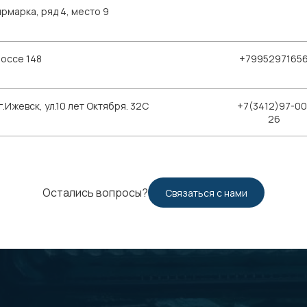
рмарка, ряд 4, место 9
шоссе 148
+7995297165
Ижевск, ул.10 лет Октября. 32С
+7(3412)97-00
26
Остались вопросы?
Связаться с нами