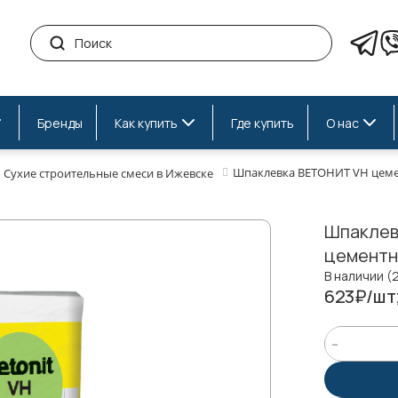
Бренды
Как купить
Где купить
О нас
Шпаклевка ВЕТОНИТ VH цемен
Сухие строительные смеси в Ижевске
Шпаклев
цементн
В наличии (
623₽/шт