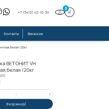
0
+7 (3412) 42-10-30
Контакты
Вакансии
тная,белая /20кг
ка ВЕТОНИТ VH
ая,белая /20кг
201)
;
В корзину