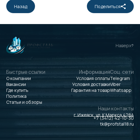
Назад
Поделиться
Наверх
Быстрые ссылки
Информация
Соц. сети
О компании
Условия оплаты
Telegram
Вакансии
Условия доставки
Viber
Где купить
Гарантия на товар
Whatsapp
Политика
Статьи и обзоры
Наши контакты
г. Ижевск, ул. К.Маркса 428А
+7 (3412) 42-10-30
tk@profstal18.ru