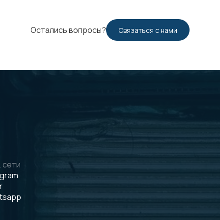
Остались вопросы?
Связаться с нами
 сети
egram
r
tsapp