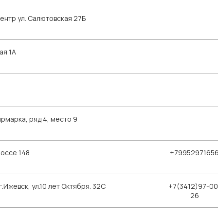
ентр ул. Салютовская 27Б
ая 1А
рмарка, ряд 4, место 9
шоссе 148
+7995297165
Ижевск, ул.10 лет Октября. 32С
+7(3412)97-00
26