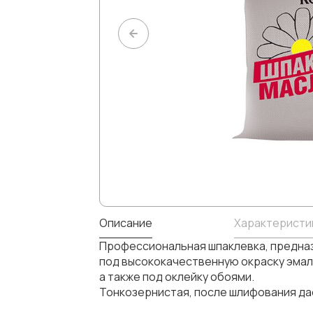
Описание
Характеристи
Профессиональная шпаклевка, предназ
под высококачественную окраску эмаля
а также под оклейку обоями.
Тонкозернистая, после шлифования дае