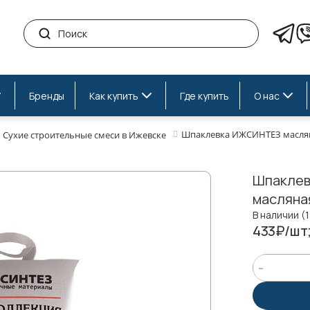
Бренды
Как купить
Где купить
О нас
Шпаклевка ИЖСИНТЕЗ маслян
Сухие строительные смеси в Ижевске
Шпакле
масляная
В наличии (
433₽/шт