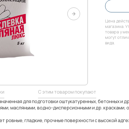
Цена действ
магазина. У
товара у м
могут отли
вида.
ки
С этим товаром покупают
наченная для подготовки оштукатуренных, бетонных и д
ми, масляными, водно-дисперсионными и др. красками, 
т ровные, гладкие, прочные поверхности с высокой адге