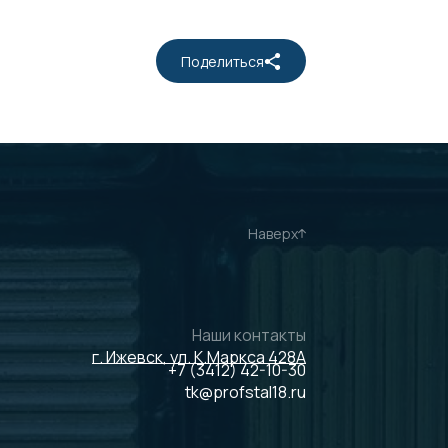
Поделиться
Наверх
Наши контакты
г. Ижевск, ул. К.Маркса 428А
+7 (3412) 42-10-30
tk@profstal18.ru