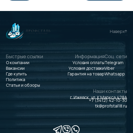
Наверх
Быстрые ссылки
Информация
Соц. сети
О компании
Условия оплаты
Telegram
Вакансии
Условия доставки
Viber
Где купить
Гарантия на товар
Whatsapp
Политика
Статьи и обзоры
Наши контакты
г. Ижевск, ул. К.Маркса 428А
+7 (3412) 42-10-30
tk@profstal18.ru