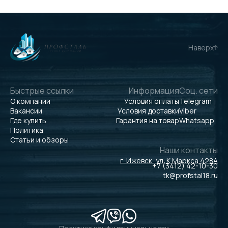
Наверх
Быстрые ссылки
Информация
Соц. сети
О компании
Условия оплаты
Telegram
Вакансии
Условия доставки
Viber
Где купить
Гарантия на товар
Whatsapp
Политика
Статьи и обзоры
Наши контакты
г. Ижевск, ул. К.Маркса 428А
+7 (3412) 42-10-30
tk@profstal18.ru