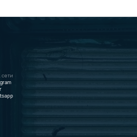
 сети
egram
r
tsapp