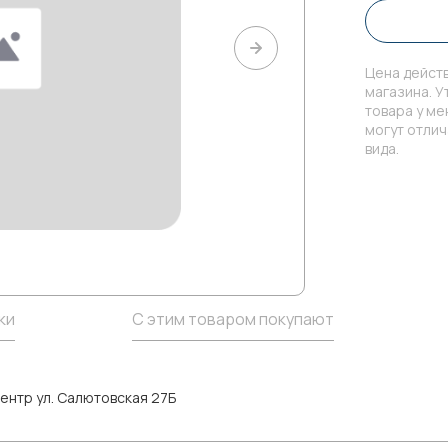
Цена действ
магазина. У
товара у м
могут отли
вида.
ки
С этим товаром покупают
ентр ул. Салютовская 27Б