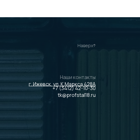
Наверх
Наши контакты
г. Ижевск, ул. К.Маркса 428А
+7 (3412) 42-10-30
tk@profstal18.ru