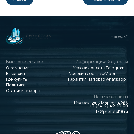
Наверх
Быстрые ссылки
Информация
Соц. сети
О компании
Условия оплаты
Telegram
Вакансии
Условия доставки
Viber
Где купить
Гарантия на товар
Whatsapp
Политика
Статьи и обзоры
Наши контакты
г. Ижевск, ул. К.Маркса 428А
+7 (3412) 42-10-30
tk@profstal18.ru