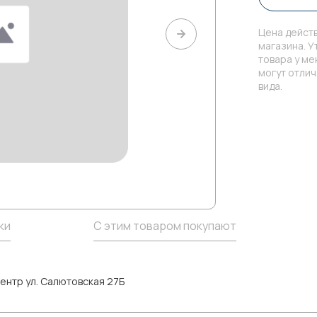
Цена действ
магазина. У
товара у м
могут отли
вида.
ки
С этим товаром покупают
ентр ул. Салютовская 27Б