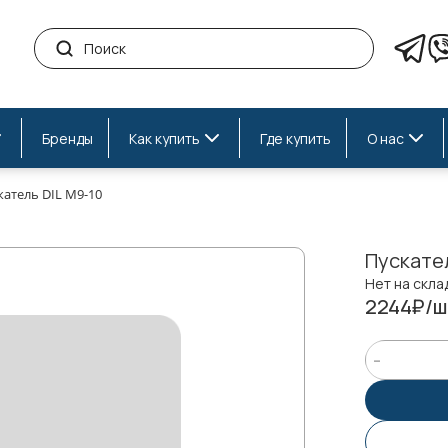
Бренды
Как купить
Где купить
О нас
катель DIL M9-10
Пускател
Нет на скла
2244₽/ш