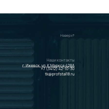
Наверх
Наши контакты
г. Ижевск, ул. К.Маркса 428А
+7 (3412) 42-10-30
tk@profstal18.ru