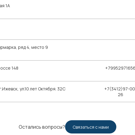
ая 1А
рмарка, ряд 4, место 9
шоссе 148
+7995297165
Ижевск, ул.10 лет Октября. 32С
+7(3412)97-00
26
Остались вопросы?
Связаться с нами