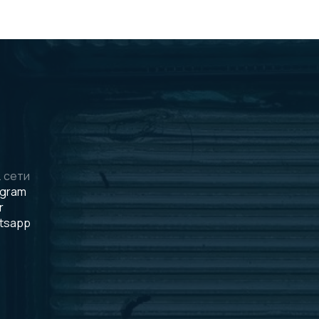
 сети
egram
r
tsapp