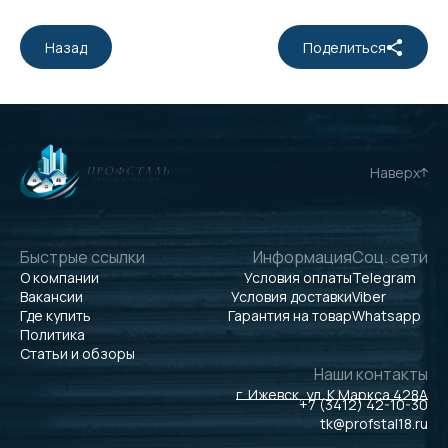
Назад
Поделиться
Наверх
Быстрые ссылки
Информация
Соц. сети
О компании
Условия оплаты
Telegram
Вакансии
Условия доставки
Viber
Где купить
Гарантия на товар
Whatsapp
Политика
Статьи и обзоры
Наши контакты
г. Ижевск, ул. К.Маркса 428А
+7 (3412) 42-10-30
tk@profstal18.ru