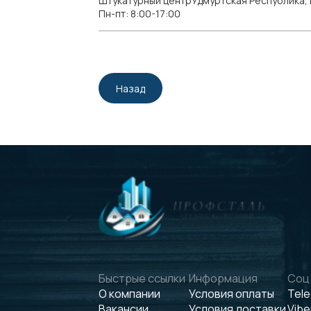
Штукатурный центрУдмуртская Республика, г.
Пн-пт: 8:00-17:00
Назад
Быстрые ссылки
Информация
Соц.
О компании
Условия оплаты
Tel
Вакансии
Условия доставки
Vibe