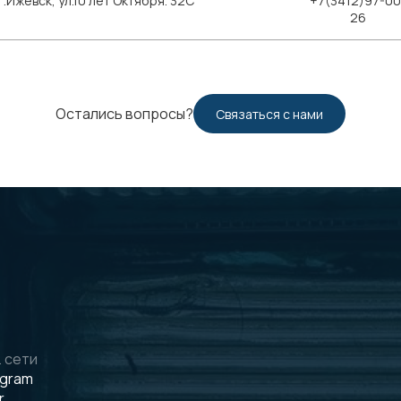
Ижевск, ул.10 лет Октября. 32С
+7(3412)97-00
26
Остались вопросы?
Связаться с нами
 сети
egram
r