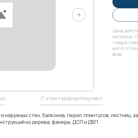
Цена действ
магазина. У
товара у м
могут отли
вида.
ки
С этим товаром покупают
и наружных стен, балконов, перил, плинтусов, лестниц, 
онструкций из дерева, фанеры, ДСП и ДВП.