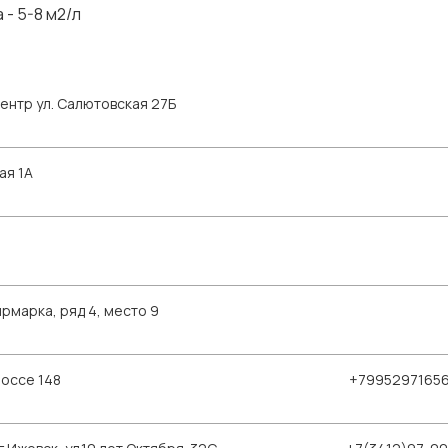
- 5-8 м2/л
ентр ул. Салютовская 27Б
ая 1А
рмарка, ряд 4, место 9
шоссе 148
+7995297165