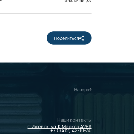
-
в наличии (0)
Поделиться
Наверх
Наши контакты
г. Ижевск, ул. К.Маркса 428А
+7 (3412) 42-10-30