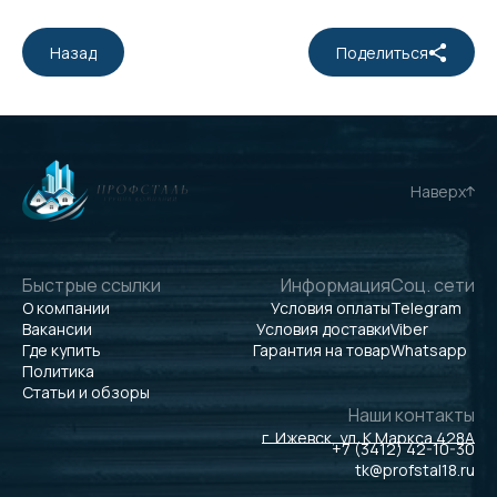
Назад
Поделиться
Наверх
Быстрые ссылки
Информация
Соц. сети
О компании
Условия оплаты
Telegram
Вакансии
Условия доставки
Viber
Где купить
Гарантия на товар
Whatsapp
Политика
Статьи и обзоры
Наши контакты
г. Ижевск, ул. К.Маркса 428А
+7 (3412) 42-10-30
tk@profstal18.ru