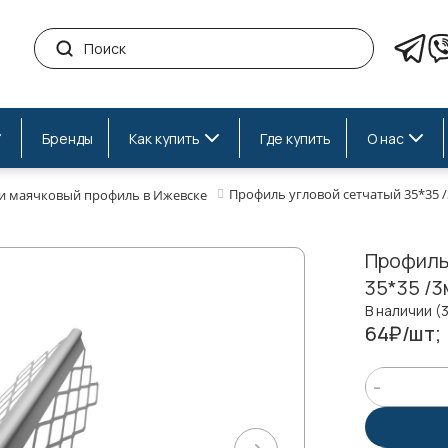
Бренды
Как купить
Где купить
О нас
Профиль угловой сетчатый 35*35 
 и маячковый профиль в Ижевске
Профиль
35*35 /3
В наличии (
64₽/шт;