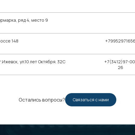
рмарка, ряд 4, место 9
шоссе 148
+7995297165
Ижевск, ул.10 лет Октября. 32С
+7(3412)97-00
26
Остались вопросы?
Связаться с нами