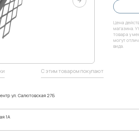
Цена действ
магазина. У
товара у м
могут отли
вида.
ки
С этим товаром покупают
ентр ул. Салютовская 27Б
ая 1А