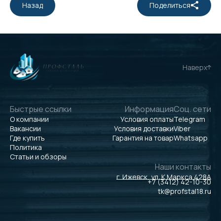
Назад
Поделиться
Наверх
Быстрые ссылки
Информация
Соц. сети
О компании
Условия оплаты
Telegram
Вакансии
Условия доставки
Viber
Где купить
Гарантия на товар
Whatsapp
Политика
Статьи и обзоры
Наши контакты
г. Ижевск, ул. К.Маркса 428А
+7 (3412) 42-10-30
tk@profstal18.ru