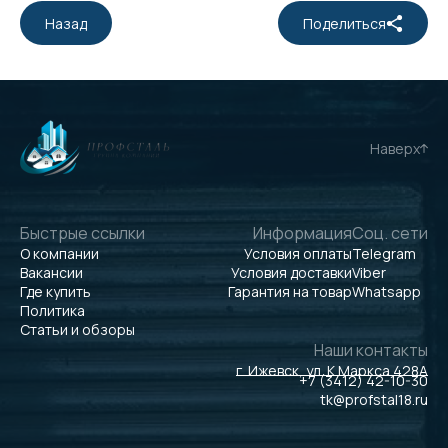
Назад
Поделиться
Наверх
Быстрые ссылки
Информация
Соц. сети
О компании
Условия оплаты
Telegram
Вакансии
Условия доставки
Viber
Где купить
Гарантия на товар
Whatsapp
Политика
Статьи и обзоры
Наши контакты
г. Ижевск, ул. К.Маркса 428А
+7 (3412) 42-10-30
tk@profstal18.ru