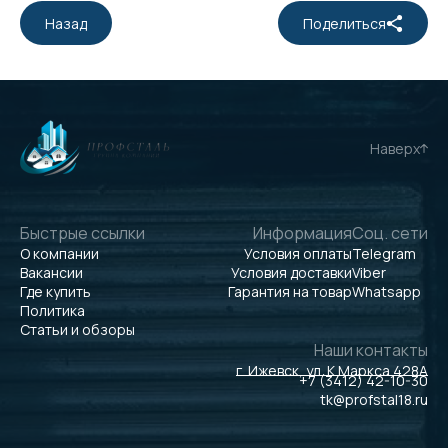
Назад
Поделиться
Наверх
Быстрые ссылки
Информация
Соц. сети
О компании
Условия оплаты
Telegram
Вакансии
Условия доставки
Viber
Где купить
Гарантия на товар
Whatsapp
Политика
Статьи и обзоры
Наши контакты
г. Ижевск, ул. К.Маркса 428А
+7 (3412) 42-10-30
tk@profstal18.ru