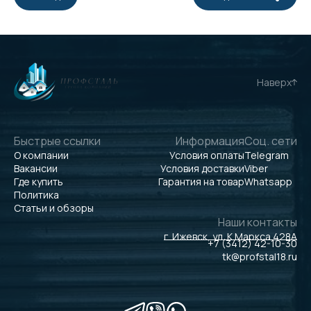
Наверх
Быстрые ссылки
Информация
Соц. сети
О компании
Условия оплаты
Telegram
Вакансии
Условия доставки
Viber
Где купить
Гарантия на товар
Whatsapp
Политика
Статьи и обзоры
Наши контакты
г. Ижевск, ул. К.Маркса 428А
+7 (3412) 42-10-30
tk@profstal18.ru