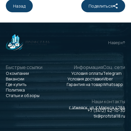
Назад
Поделиться
Наверх
Быстрые ссылки
Информация
Соц. сети
О компании
Условия оплаты
Telegram
Вакансии
Условия доставки
Viber
Где купить
Гарантия на товар
Whatsapp
Политика
Статьи и обзоры
Наши контакты
г. Ижевск, ул. К.Маркса 428А
+7 (3412) 42-10-30
tk@profstal18.ru