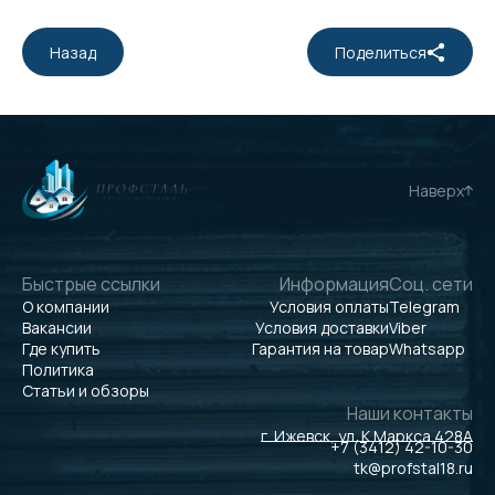
Назад
Поделиться
Наверх
Быстрые ссылки
Информация
Соц. сети
О компании
Условия оплаты
Telegram
Вакансии
Условия доставки
Viber
Где купить
Гарантия на товар
Whatsapp
Политика
Статьи и обзоры
Наши контакты
г. Ижевск, ул. К.Маркса 428А
+7 (3412) 42-10-30
tk@profstal18.ru