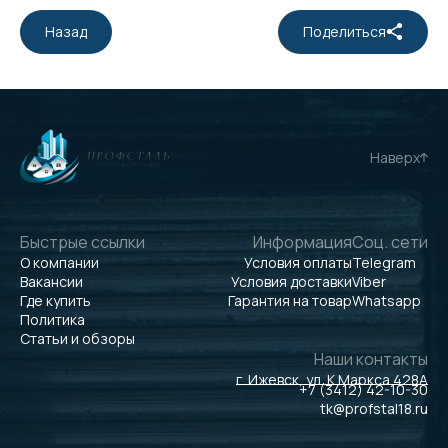
Назад
Поделиться
Наверх
Быстрые ссылки
Информация
Соц. сети
О компании
Условия оплаты
Telegram
Вакансии
Условия доставки
Viber
Где купить
Гарантия на товар
Whatsapp
Политика
Статьи и обзоры
Наши контакты
г. Ижевск, ул. К.Маркса 428А
+7 (3412) 42-10-30
tk@profstal18.ru