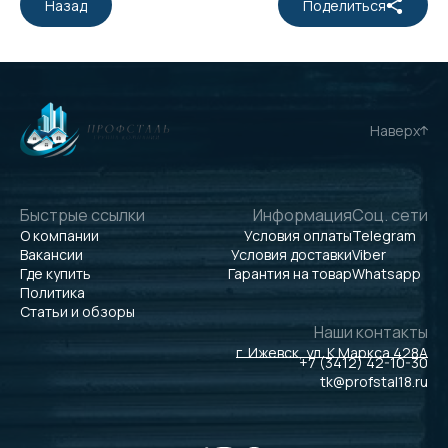
Назад
Поделиться
Наверх
Быстрые ссылки
Информация
Соц. сети
О компании
Условия оплаты
Telegram
Вакансии
Условия доставки
Viber
Где купить
Гарантия на товар
Whatsapp
Политика
Статьи и обзоры
Наши контакты
г. Ижевск, ул. К.Маркса 428А
+7 (3412) 42-10-30
tk@profstal18.ru