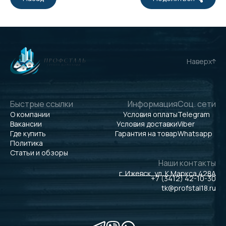
Наверх
Быстрые ссылки
Информация
Соц. сети
О компании
Условия оплаты
Telegram
Вакансии
Условия доставки
Viber
Где купить
Гарантия на товар
Whatsapp
Политика
Статьи и обзоры
Наши контакты
г. Ижевск, ул. К.Маркса 428А
+7 (3412) 42-10-30
tk@profstal18.ru