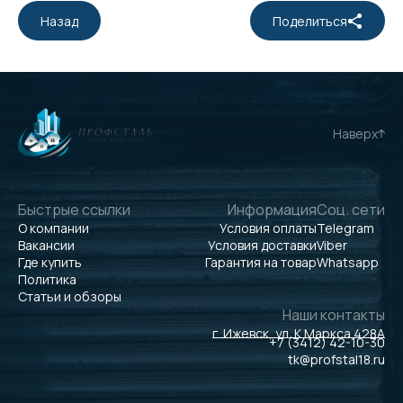
Назад
Поделиться
Наверх
Быстрые ссылки
Информация
Соц. сети
О компании
Условия оплаты
Telegram
Вакансии
Условия доставки
Viber
Где купить
Гарантия на товар
Whatsapp
Политика
Статьи и обзоры
Наши контакты
г. Ижевск, ул. К.Маркса 428А
+7 (3412) 42-10-30
tk@profstal18.ru