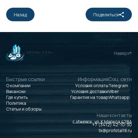
Назад
Поделиться
Наверх
Быстрые ссылки
Информация
Соц. сети
О компании
Условия оплаты
Telegram
Вакансии
Условия доставки
Viber
Где купить
Гарантия на товар
Whatsapp
Политика
Статьи и обзоры
Наши контакты
г. Ижевск, ул. К.Маркса 428А
+7 (3412) 42-10-30
tk@profstal18.ru